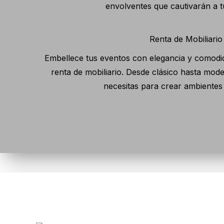
envolventes que cautivarán a t
Renta de Mobiliario
Embellece tus eventos con elegancia y comodid
renta de mobiliario. Desde clásico hasta mod
necesitas para crear ambientes 