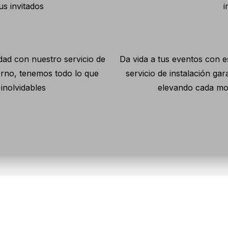
us invitados
i
ad con nuestro servicio de
Da vida a tus eventos con e
erno, tenemos todo lo que
servicio de instalación ga
inolvidables
elevando cada mo