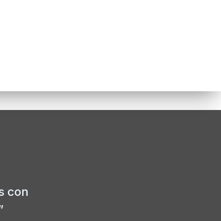
s con
”