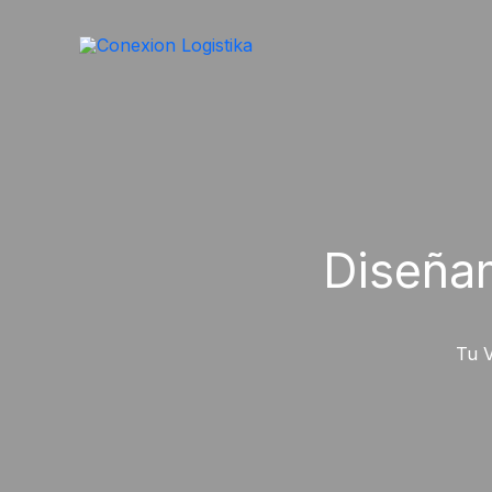
Skip
to
content
Diseña
Tu V